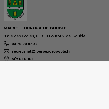
MAIRIE - LOUROUX-DE-BOUBLE
8 rue des Écoles, 03330 Louroux-de-Bouble
04 70 90 47 30
secretariat@lourouxdebouble.fr
M'Y RENDRE
www.lourouxdebouble.fr