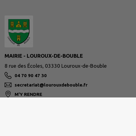
MAIRIE - LOUROUX-DE-BOUBLE
8 rue des Écoles, 03330 Louroux-de-Bouble
04 70 90 47 30
secretariat@lourouxdebouble.fr
M'Y RENDRE
www.lourouxdebouble.fr