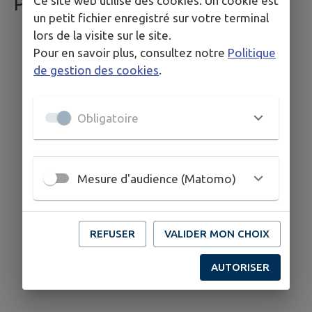
Ce site web utilise des cookies. Un cookie est
PLEINE NATURE
un petit fichier enregistré sur votre terminal
🥾 Pédestre
lors de la visite sur le site.
🚲 Cyclo
Pour en savoir plus, consultez notre
Politique
de gestion des cookies
.
🚵🏽‍♀️ VTT
🚂 Alternatif
Obligatoire
Mesure d'audience (Matomo)
REFUSER
VALIDER MON CHOIX
AUTORISER