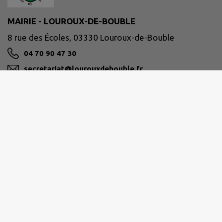
MAIRIE - LOUROUX-DE-BOUBLE
8 rue des Écoles, 03330 Louroux-de-Bouble
04 70 90 47 30
secretariat@lourouxdebouble.fr
M'Y RENDRE
www.lourouxdebouble.fr