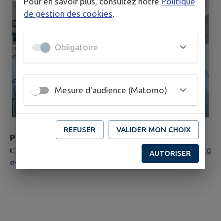
Pour en savoir plus, consultez notre
Politique
de gestion des cookies
.
Obligatoire
Mesure d'audience (Matomo)
REFUSER
VALIDER MON CHOIX
Pour plus d'informations
:
👉
https://www.valdesioule.com/restaurants/auberg
AUTORISER
e-de-louroux/