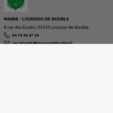
MAIRIE - LOUROUX-DE-BOUBLE
8 rue des Écoles, 03330 Louroux-de-Bouble
04 70 90 47 30
secretariat@lourouxdebouble.fr
M'Y RENDRE
www.lourouxdebouble.fr